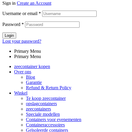
Sign in
Create an Account
Username or email
*
Password
*
Login
Lost your password?
Primary Menu
Primary Menu
zeecontainer kopen
Over ons
Blog
Garantie
Refund & Return Policy
Winkel
Te koop zeecontainer​
opslagcontainers
zeecontainers
Speciale modellen
Containers voor evenementen
Containeraccessoires
Geïsoleerde containers