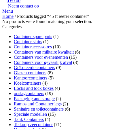
0
€
0.00
Neem contact op
Menu
Home
/ Products tagged “45 ft reefer container”
No products were found matching your selection.
Categories
Container spare parts
(1)
Container stairs
(1)
Containeraccessoires
(10)
Containers van militaire kwaliteit
(6)
Containers voor evenementen
(15)
Containers voor gevaarlijk afval
(3)
Geïsoleerde containers
(9)
Glazen containers
(8)
Kantoorcontainers
(5)
Koelcontainers
(4)
Locks and lock boxes
(4)
opslagcontainers
(19)
Packaging and storage
(2)
Ramps and Container legs
(2)
Sanitaire en toiletcontainers
(6)
Speciale modellen
(15)
Tank Containers
(4)
Te koop zeecontainer​
(71)