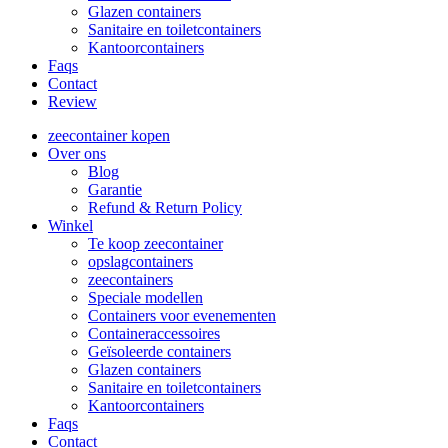
Glazen containers
Sanitaire en toiletcontainers
Kantoorcontainers
Faqs
Contact
Review
zeecontainer kopen
Over ons
Blog
Garantie
Refund & Return Policy
Winkel
Te koop zeecontainer​
opslagcontainers
zeecontainers
Speciale modellen
Containers voor evenementen
Containeraccessoires
Geïsoleerde containers
Glazen containers
Sanitaire en toiletcontainers
Kantoorcontainers
Faqs
Contact