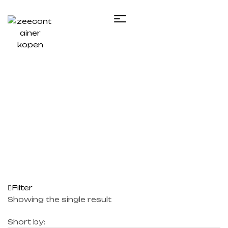
Home
/ Products tagged “20 foot container
shipping​”
Filter
Showing the single result
Short by: