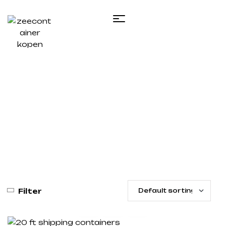
Home
/ Products tagged “20 foot shipping
container for sale near me​”
Filter