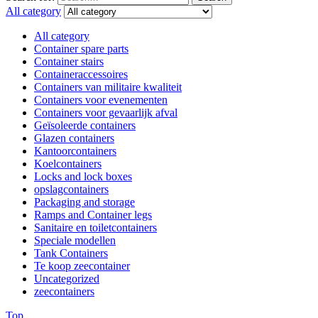
All category
All category
Container spare parts
Container stairs
Containeraccessoires
Containers van militaire kwaliteit
Containers voor evenementen
Containers voor gevaarlijk afval
Geïsoleerde containers
Glazen containers
Kantoorcontainers
Koelcontainers
Locks and lock boxes
opslagcontainers
Packaging and storage
Ramps and Container legs
Sanitaire en toiletcontainers
Speciale modellen
Tank Containers
Te koop zeecontainer​
Uncategorized
zeecontainers
Top