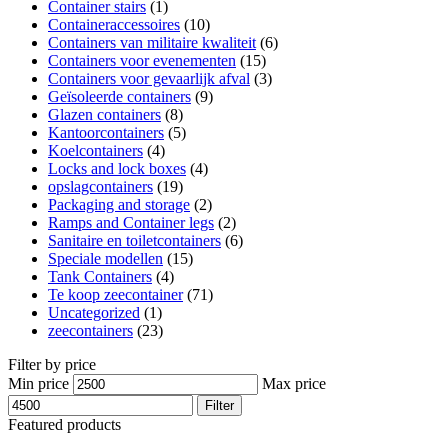
Container stairs
(1)
Containeraccessoires
(10)
Containers van militaire kwaliteit
(6)
Containers voor evenementen
(15)
Containers voor gevaarlijk afval
(3)
Geïsoleerde containers
(9)
Glazen containers
(8)
Kantoorcontainers
(5)
Koelcontainers
(4)
Locks and lock boxes
(4)
opslagcontainers
(19)
Packaging and storage
(2)
Ramps and Container legs
(2)
Sanitaire en toiletcontainers
(6)
Speciale modellen
(15)
Tank Containers
(4)
Te koop zeecontainer​
(71)
Uncategorized
(1)
zeecontainers
(23)
Filter by price
Min price
Max price
Filter
Featured products