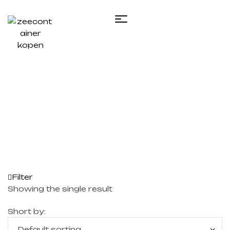
Home
/ Products tagged “20 reefer container”
Filter
Showing the single result
Short by: