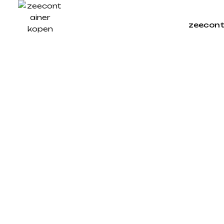
zeecont
Home
/ Products tagged “container for hazardo