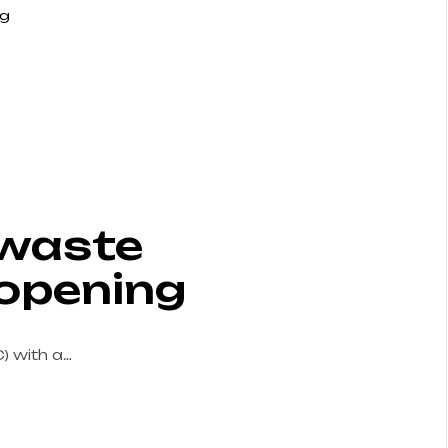
 waste
 opening
) with a…