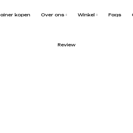
ainer kopen
Over ons
Winkel
Faqs
Review
us waste​”