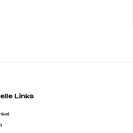
elle Links
nkel
q