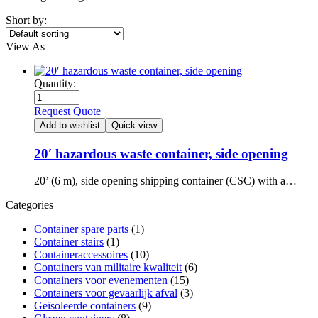
Short by:
View As
Quantity:
Request Quote
Add to wishlist
Quick view
20′ hazardous waste container, side opening
20’ (6 m), side opening shipping container (CSC) with a…
Categories
Container spare parts
(1)
Container stairs
(1)
Containeraccessoires
(10)
Containers van militaire kwaliteit
(6)
Containers voor evenementen
(15)
Containers voor gevaarlijk afval
(3)
Geïsoleerde containers
(9)