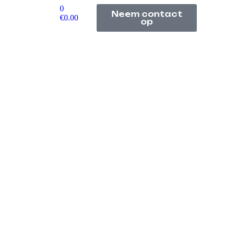
0
Neem contact
€
0.00
op