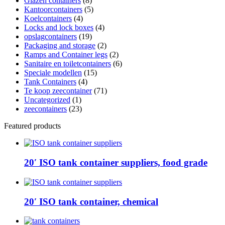
Glazen containers
(8)
Kantoorcontainers
(5)
Koelcontainers
(4)
Locks and lock boxes
(4)
opslagcontainers
(19)
Packaging and storage
(2)
Ramps and Container legs
(2)
Sanitaire en toiletcontainers
(6)
Speciale modellen
(15)
Tank Containers
(4)
Te koop zeecontainer​
(71)
Uncategorized
(1)
zeecontainers
(23)
Featured products
20′ ISO tank container suppliers, food grade
20′ ISO tank container, chemical