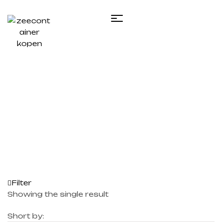
Home
/ Products tagged “insulation for shipping
containers​”
Filter
Showing the single result
Short by: