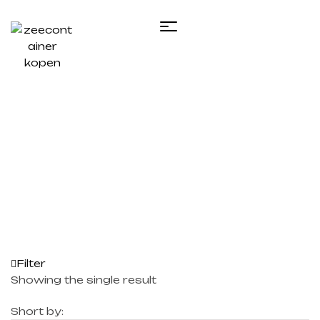
Home
/ Products tagged “shipping container
insulation kits​”
Filter
Showing the single result
Short by: