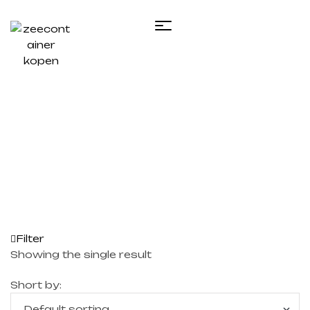
Home
/ Products tagged “t50 tank​”
Filter
Showing the single result
Short by: