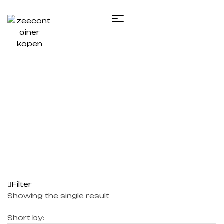
Home
/ Products tagged “40 foot reefer
container”
Filter
Showing the single result
Short by: