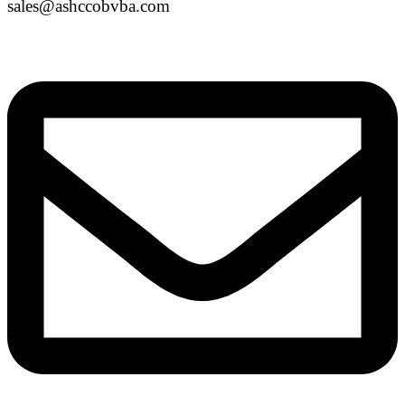
sales@ashccobvba.com