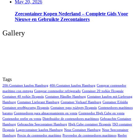
May 20, 2026
Zeecontainer Kopen Nederland – Complete Gids Voor
Nieuwe en Gebruikte Zeecontainers
Gallery
Tags
20ft Container kaufen Hamburg
40ft Container kaufen Hamburg
Comprar contenedor
marítimo con entrega
Comprar contenedor refrigerado
Container 20 ποδών Πειραιάς
Container 40 ποδών Πειραιάς
Container Händler Hamburg
Container kaufen mit Lieferung
Hamburg
Container Lieferant Hamburg
Container Verkauf Hamburg
Container Ελλάδα
Container αποθήκευσης Πειραιάς
Container προς πώληση Πειραιάς
Contenedores marítimos
baratos
Contenedores para almacenamiento en venta
Contenedor High Cube en venta
Contenedor reefer en venta
Distribuidor de contenedores marítimos
Gebrauchte Container
Hamburg
Gebrauchte Seecontainer Hamburg
High Cube container Πειραιάς
ISO container
Πειραιάς
Lagercontainer kaufen Hamburg
Neue Container Hamburg
Neue Seecontainer
Hamburg
Precio de contenedor marítimo
Proveedor de contenedores marítimos
Reefer