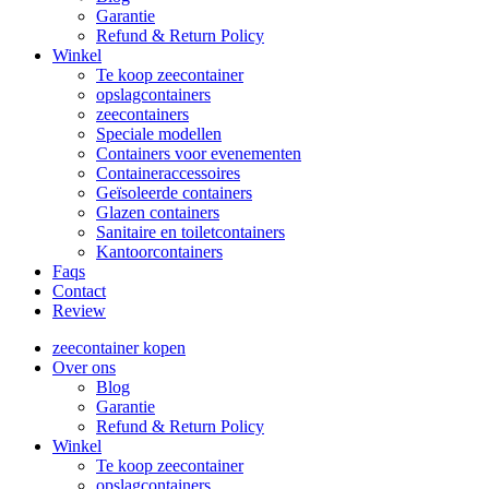
Garantie
Refund & Return Policy
Winkel
Te koop zeecontainer​
opslagcontainers
zeecontainers
Speciale modellen
Containers voor evenementen
Containeraccessoires
Geïsoleerde containers
Glazen containers
Sanitaire en toiletcontainers
Kantoorcontainers
Faqs
Contact
Review
zeecontainer kopen
Over ons
Blog
Garantie
Refund & Return Policy
Winkel
Te koop zeecontainer​
opslagcontainers