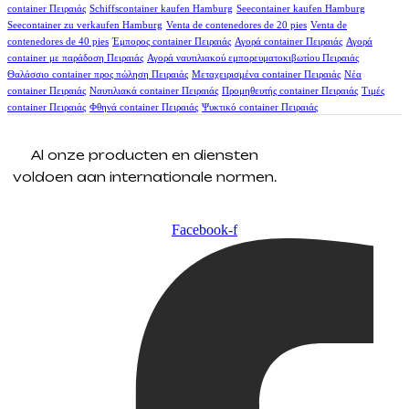
container Πειραιάς
Schiffscontainer kaufen Hamburg
Seecontainer kaufen Hamburg
Seecontainer zu verkaufen Hamburg
Venta de contenedores de 20 pies
Venta de
contenedores de 40 pies
Έμπορος container Πειραιάς
Αγορά container Πειραιάς
Αγορά
container με παράδοση Πειραιάς
Αγορά ναυτιλιακού εμπορευματοκιβωτίου Πειραιάς
Θαλάσσιο container προς πώληση Πειραιάς
Μεταχειρισμένα container Πειραιάς
Νέα
container Πειραιάς
Ναυτιλιακά container Πειραιάς
Προμηθευτής container Πειραιάς
Τιμές
container Πειραιάς
Φθηνά container Πειραιάς
Ψυκτικό container Πειραιάς
Al onze producten en diensten
voldoen aan internationale normen.
Facebook-f