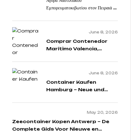
Αγορά Ναυτιλιακού
Εμπορευματοκιβωτίου στον Πειραιά –
Οδηγός για Νέα και Μεταχειρισμένα
Containers
June 8, 2026
Comprar Contenedor
Marítimo Valencia,
España – Guía Completa
para Comprar
Contenedores Nuevos y
June 8, 2026
Usados
Container Kaufen
Hamburg – Neue und
Gebrauchte
Seecontainer in
Hamburg
May 20, 2026
Zeecontainer Kopen Antwerp – De
Complete Gids Voor Nieuwe en
Gebruikte Containers