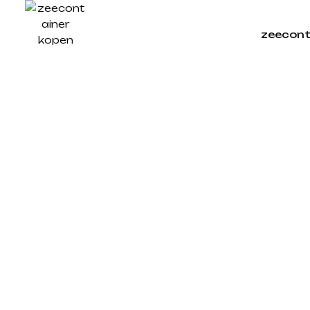
zeecont
Home
/ Posts tagged “Container 40 ποδών Πειραιάς”