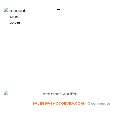
Home
/ Posts tagged “Kühlcontainer kaufen
Hamburg”
08
JUN
SALES@ASHCCOBVBA.COM
0 comments