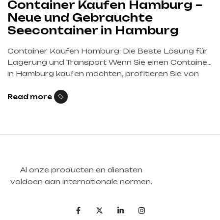
Container Kaufen Hamburg –
Neue und Gebrauchte
Seecontainer in Hamburg
Container Kaufen Hamburg: Die Beste Lösung für
Lagerung und Transport Wenn Sie einen Container
in Hamburg kaufen möchten, profitieren Sie von
einem der wichtigsten Logistikzentren Europas. Als
Deutschlands größter Hafen bietet Hamburg eine
Read more
hervorragende Infrastruktur für den Kauf, Verkauf
und Transport von Seecontainern. Ob für
Lagerung, Bauprojekte, internationale Logistik
oder individuelle Umbauten – Seecontainer sind […]
Al onze producten en diensten
voldoen aan internationale normen.