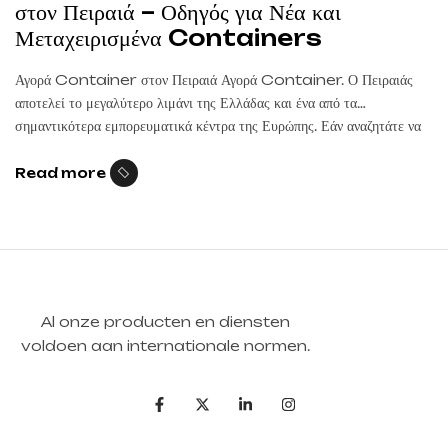
στον Πειραιά – Οδηγός για Νέα και
Μεταχειρισμένα Containers
Αγορά Container στον Πειραιά Αγορά Container. Ο Πειραιάς
αποτελεί το μεγαλύτερο λιμάνι της Ελλάδας και ένα από τα
σημαντικότερα εμπορευματικά κέντρα της Ευρώπης. Εάν αναζητάτε να
αγοράσετε ναυτιλιακό εμπορευματοκιβώτιο στον Πειραιά, θα βρείτε
μεγάλη ποικιλία από νέα και μεταχειρισμένα containers για
Read more
αποθήκευση, μεταφορά εμπορευμάτων και ειδικές κατασκευές. Για
περισσότερες πληροφορίες σχετικά με την αγορά ποιοτικών […]
Al onze producten en diensten
voldoen aan internationale normen.