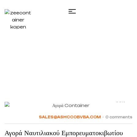
Home
/ Posts tagged “Reefer container Πειραιάς”
08
JUN
SALES@ASHCCOBVBA.COM
0 comments
Αγορά Ναυτιλιακού Εμπορευματοκιβωτίου