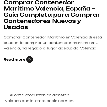
Comprar Contenedor
Marítimo Valencia, España –
Guía Completa para Comprar
Contenedores Nuevos y
Usados
Comprar Contenedor Marítimo en Valencia Si está
buscando comprar un contenedor marítimo en
Valencia, ha llegado al lugar adecuado. Valencia
alberga uno de los puertos más importantes del
Mediterráneo, lo que la convierte en una ubicación
Read more
estratégica para la compra de contenedores
marítimos nuevos y usados. Tanto empresas
como particulares utilizan contenedores para
almacenamiento, transporte, […]
Al onze producten en diensten
voldoen aan internationale normen.