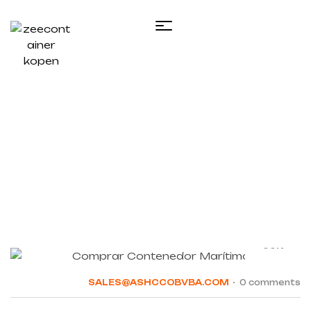
Home
/ Posts tagged “Venta de contenedores
marítimos”
08
JUN
SALES@ASHCCOBVBA.COM
0 comments